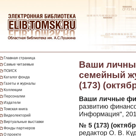
Главная страница
Ваши личны
Самые читаемые
ПОИСК
семейный жу
Каталог фонда
(173) (октяб
Газеты и журналы
Коллекции
Персоналии
Ваши личные фи
Издатели
развитию финансо
Томская книга
Информация", 201
Видеолекторий
Виртуальные выставки
№ 5 (173) (октябр
Фонды партнеров
редактор О. В. Ку
О проекте