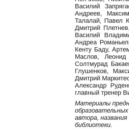
Василий Запряга
Андреев, Макси
Талалай, Павел К
Дмитрий Плетнев
Василий Владими
Андреа Романьел
Кенту Баду, Арте
Маслов, Леонид
Солтмурад Бакае
Глушенков, Макс
Дмитрий Маркитес
Александр Руденк
главный тренер В
Материалы предн
образовательных 
автора, названия
библиотеки.