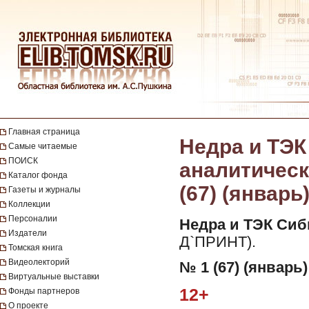
Главная страница
Недра и ТЭК
Самые читаемые
ПОИСК
аналитически
Каталог фонда
(67) (январь
Газеты и журналы
Коллекции
Персоналии
Недра и ТЭК Сиб
Издатели
Д`ПРИНТ).
Томская книга
Видеолекторий
№ 1 (67) (январь)
Виртуальные выставки
12+
Фонды партнеров
О проекте