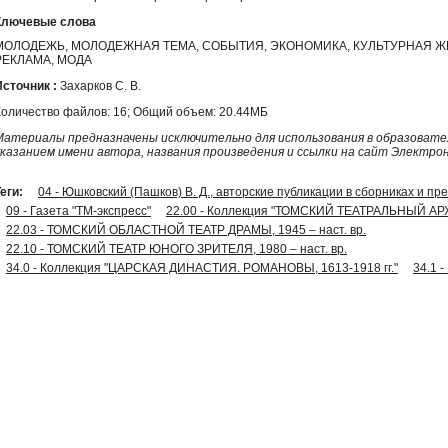
Ключевые слова
МОЛОДЕЖЬ, МОЛОДЕЖНАЯ ТЕМА, СОБЫТИЯ, ЭКОНОМИКА, КУЛЬТУРНАЯ 
РЕКЛАМА, МОДА
Источник :
Захарков С. В.
Количество файлов: 16; Общий объем: 20.44МБ
Материалы предназначены исключительно для использования в образовател
указанием имени автора, названия произведения и ссылки на сайт Электро
еги:
04 - Юшковский (Пашков) В. Д., авторские публикации в сборниках и пр
09 - Газета "ТМ-экспресс"
22.00 - Коллекция "ТОМСКИЙ ТЕАТРАЛЬНЫЙ АР
22.03 - ТОМСКИЙ ОБЛАСТНОЙ ТЕАТР ДРАМЫ, 1945 – наст. вр.
22.10 - ТОМСКИЙ ТЕАТР ЮНОГО ЗРИТЕЛЯ, 1980 – наст. вр.
34.0 - Коллекция "ЦАРСКАЯ ДИНАСТИЯ. РОМАНОВЫ, 1613-1918 гг."
34.1