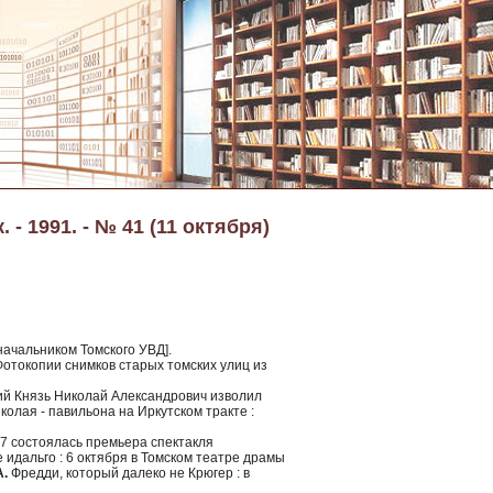
 1991. - № 41 (11 октября)
начальником Томского УВД].
отокопии снимков старых томских улиц из
ий Князь Николай Александрович изволил
колая - павильона на Иркутском тракте :
-7 состоялась премьера спектакля
идальго : 6 октября в Томском театре драмы
А.
Фредди, который далеко не Крюгер : в