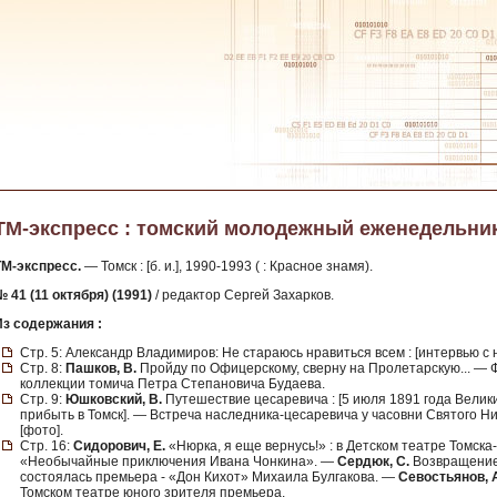
ТМ-экспресс : томский молодежный еженедельник. -
ТМ-экспресс.
— Томск : [б. и.], 1990-1993 ( : Красное знамя).
 41 (11 октября) (1991)
/ редактор Сергей Захарков.
Из содержания :
Стр. 5: Александр Владимиров: Не стараюсь нравиться всем : [интервью с 
Стр. 8:
Пашков, В.
Пройду по Офицерскому, сверну на Пролетарскую... — Ф
коллекции томича Петра Степановича Будаева.
Стр. 9:
Юшковский, В.
Путешествие цесаревича : [5 июля 1891 года Велик
прибыть в Томск]. — Встреча наследника-цесаревича у часовни Святого Ни
[фото].
Стр. 16:
Сидорович, Е.
«Нюрка, я еще вернусь!» : в Детском театре Томска
«Необычайные приключения Ивана Чонкина». —
Сердюк, С.
Возвращение 
состоялась премьера - «Дон Кихот» Михаила Булгакова. —
Севостьянов, 
Томском театре юного зрителя премьера.