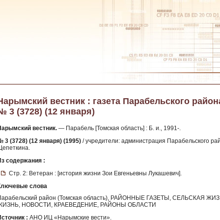
Нарымский вестник : газета Парабельского района 
№ 3 (3728) (12 января)
Нарымский вестник.
— Парабель [Томская область] : Б. и., 1991-.
 3 (3728) (12 января) (1995)
/ учредители: администрация Парабельского райо
Щепеткина.
Из содержания :
Стр. 2: Ветеран : [история жизни Зои Евгеньевны Лукашевич].
Ключевые слова
Парабельский район (Томская область), РАЙОННЫЕ ГАЗЕТЫ, СЕЛЬСКАЯ
ЖИЗНЬ, НОВОСТИ, КРАЕВЕДЕНИЕ, РАЙОНЫ ОБЛАСТИ
Источник :
АНО ИЦ «Нарымские вести».