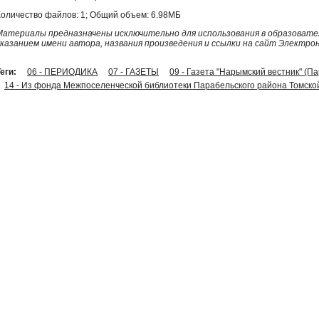
Количество файлов: 1; Общий объем: 6.98МБ
Материалы предназначены исключительно для использования в образовател
указанием имени автора, названия произведения и ссылки на сайт Электро
еги:
06 - ПЕРИОДИКА
07 - ГАЗЕТЫ
09 - Газета "Нарымский вестник" (П
14 - Из фонда Межпоселенческой библиотеки Парабельского района Томско