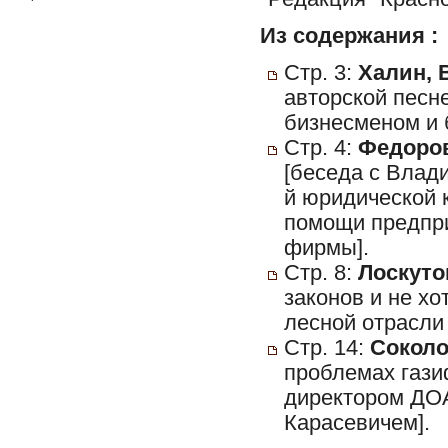
Из содержания :
Стр. 3:
Халин, 
авторской песне
бизнесменом и 
Стр. 4:
Федоров
[беседа с Влад
й юридической 
помощи предпри
фирмы].
Стр. 8:
Лоскутов
законов и не хо
лесной отрасли
Стр. 14:
Соколов
проблемах гази
директором ДО
Карасевичем].