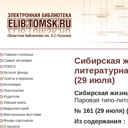
Главная страница
Сибирская ж
Самые читаемые
ПОИСК
литературная
Каталог фонда
(29 июля)
Газеты и журналы
Коллекции
Персоналии
Сибирская жизнь
Издатели
Паровая типо-лит
Томская книга
Видеолекторий
№ 161 (29 июля) 
Виртуальные выставки
Из содержания :
Фонды партнеров
О проекте