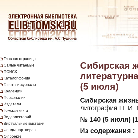
Главная страница
Сибирская ж
Самые читаемые
ПОИСК
литературная
Каталог фонда
(5 июля)
Газеты и журналы
Коллекции
Персоналии
Сибирская жизнь
Издатели
литография П. И.
Томская книга
Видеолекторий
№ 140 (5 июля) (1
Виртуальные выставки
Из содержания :
Фонды партнеров
О проекте