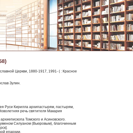
58)
лавной Церкви, 1880-1917, 1991- ( : Красное
ослав Зулин.
сея Руси Кирилла архипастырям, пастырям,
Новолетняя речь святителя Макария
архиепископа Томского и Асиновского.
игуменом Силуаном (Вьюровым), благочинным
рск].
кой епархии.