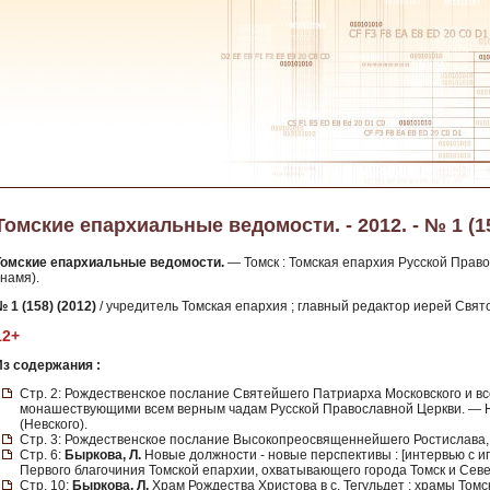
Томские епархиальные ведомости. - 2012. - № 1 (1
Томские епархиальные ведомости.
— Томск : Томская епархия Русской Правос
намя).
 1 (158) (2012)
/ учредитель Томская епархия ; главный редактор иерей Свят
12+
Из содержания :
Стр. 2: Рождественское послание Святейшего Патриарха Московского и в
монашествующими всем верным чадам Русской Православной Церкви. — 
(Невского).
Стр. 3: Рождественское послание Высокопреосвященнейшего Ростислава, 
Стр. 6:
Быркова, Л.
Новые должности - новые перспективы : [интервью с 
Первого благочиния Томской епархии, охватывающего города Томск и Севе
Стр. 10:
Быркова, Л.
Храм Рождества Христова в с. Тегульдет : храмы Томс