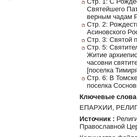
Стр. 1: С Рожд
Святейшего Пат
верным чадам Р
Стр. 2: Рождес
Асиновского Ро
Стр. 3: Святой 
Стр. 5: Святител
Житие архиепис
часовни святит
[поселка Тимиря
Стр. 6: В Томс
поселка Соснов
Ключевые слова
ЕПАРХИИ, РЕЛИ
Источник :
Религи
Православной Цер