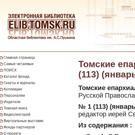
Главная страница
Томские епа
Самые читаемые
ПОИСК
(113) (январ
Каталог фонда
Газеты и журналы
Томские епархиа
Коллекции
Русской Православ
Персоналии
Издатели
№ 1 (113) (январь
Томская книга
редактор иерей С
Видеолекторий
Виртуальные выставки
Из содержания :
Фонды партнеров
О проекте