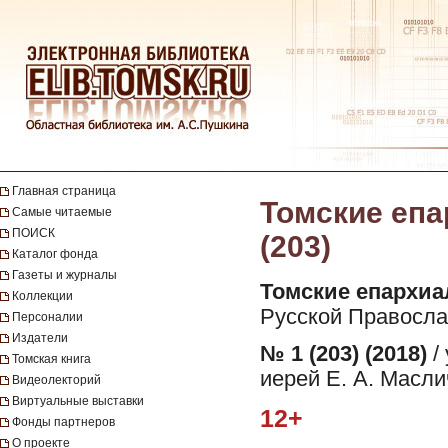
Главная страница
Томские епа
Самые читаемые
ПОИСК
(203)
Каталог фонда
Газеты и журналы
Томские епархиа
Коллекции
Русской Православ
Персоналии
Издатели
№ 1 (203) (2018)
/
Томская книга
иерей Е. А. Масли
Видеолекторий
Виртуальные выставки
12+
Фонды партнеров
О проекте