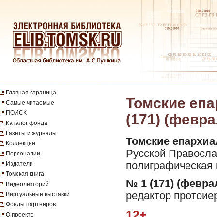
Главная страница
Томские епа
Самые читаемые
ПОИСК
(171) (февра
Каталог фонда
Газеты и журналы
Томские епархиа
Коллекции
Русской Православ
Персоналии
полиграфическая 
Издатели
Томская книга
№ 1 (171) (феврал
Видеолекторий
редактор протоие
Виртуальные выставки
Фонды партнеров
12+
О проекте