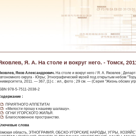
Яковлев, Я. А. На столе и вокруг него. - Томск, 201
Яковлев, Яков Александрович.
На столе и вокруг него / Я. А. Яковлев ; Деп
автономного округа - Югры; Этнографический музей под открытым небом "Тору
ниверситета, 2011. — 367, [1] с. : ил., фото ; 29 см. — (Серия "Жизнь обских угро
ISBN 978-5-7511-2038-2
Содержание :
ПРИЯТНОГО АППЕТИТА!
«Милости прошу к нашему шалашу».
ОГНИ УГОРСКОГО ЖИЛЬЯ.
Благословенное пространство.
Ключевые слова
Томская область, ЭТНОГРАФИЯ, ОБСКО-УГОРСКИЕ НАРОДЫ, УГРЫ, ХОЗЯЙ