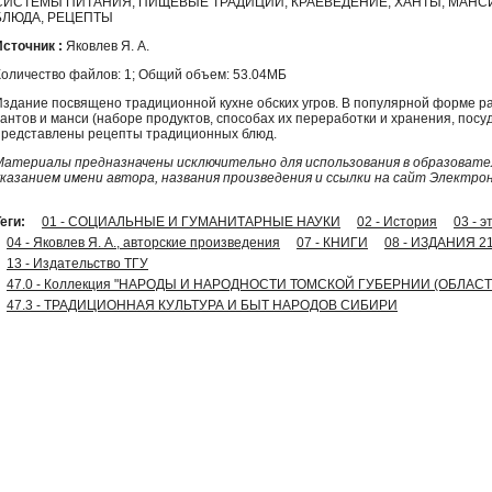
СИСТЕМЫ ПИТАНИЯ, ПИЩЕВЫЕ ТРАДИЦИИ, КРАЕВЕДЕНИЕ, ХАНТЫ, МАНС
БЛЮДА, РЕЦЕПТЫ
Источник :
Яковлев Я. А.
Количество файлов: 1; Общий объем: 53.04МБ
Издание посвящено традиционной кухне обских угров. В популярной форме ра
хантов и манси (наборе продуктов, способах их переработки и хранения, пос
представлены рецепты традиционных блюд.
Материалы предназначены исключительно для использования в образовател
указанием имени автора, названия произведения и ссылки на сайт Электро
еги:
01 - СОЦИАЛЬНЫЕ И ГУМАНИТАРНЫЕ НАУКИ
02 - История
03 - 
04 - Яковлев Я. А., авторские произведения
07 - КНИГИ
08 - ИЗДАНИЯ 2
13 - Издательство ТГУ
47.0 - Коллекция "НАРОДЫ И НАРОДНОСТИ ТОМСКОЙ ГУБЕРНИИ (ОБЛАС
47.3 - ТРАДИЦИОННАЯ КУЛЬТУРА И БЫТ НАРОДОВ СИБИРИ