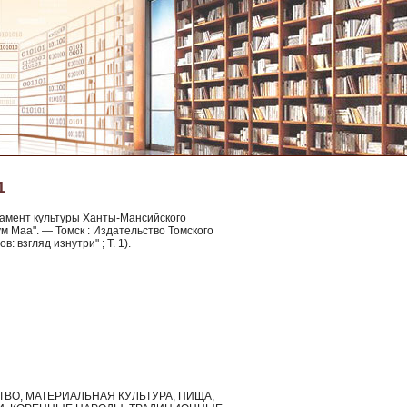
1
артамент культуры Ханты-Мансийского
м Маа". — Томск : Издательство Томского
в: взгляд изнутри" ; Т. 1).
СТВО, МАТЕРИАЛЬНАЯ КУЛЬТУРА, ПИЩА,