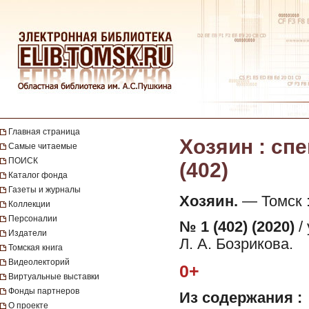
Главная страница
Хозяин : спе
Самые читаемые
ПОИСК
(402)
Каталог фонда
Газеты и журналы
Хозяин.
— Томск : 
Коллекции
Персоналии
№ 1 (402) (2020)
/
Издатели
Л. А. Бозрикова.
Томская книга
Видеолекторий
0+
Виртуальные выставки
Фонды партнеров
Из содержания :
О проекте