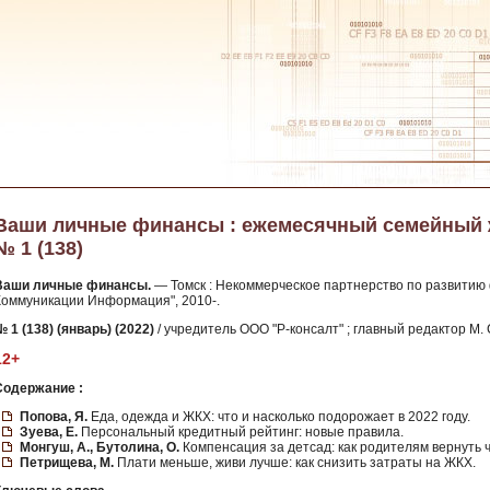
Ваши личные финансы : ежемесячный семейный жу
№ 1 (138)
Ваши личные финансы.
— Томск : Некоммерческое партнерство по развитию
Коммуникации Информация", 2010-.
 1 (138) (январь) (2022)
/ учредитель ООО "Р-консалт" ; главный редактор М. 
12+
Содержание :
Попова, Я.
Еда, одежда и ЖКХ: что и насколько подорожает в 2022 году.
Зуева, Е.
Персональный кредитный рейтинг: новые правила.
Монгуш, А., Бутолина, О.
Компенсация за детсад: как родителям вернуть 
Петрищева, М.
Плати меньше, живи лучше: как снизить затраты на ЖКХ.