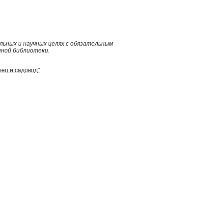
ьных и научных целях с обязательным
нной библиотеки.
ец и садовод"