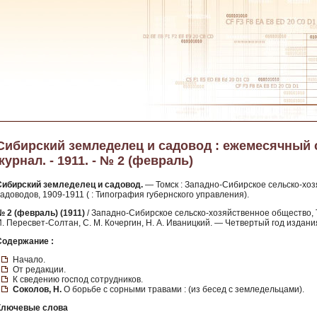
Сибирский земледелец и садовод : ежемесячный
журнал. - 1911. - № 2 (февраль)
Сибирский земледелец и садовод.
— Томск : Западно-Сибирское сельско-хоз
адоводов, 1909-1911 ( : Типография губернского управления).
№ 2 (февраль) (1911)
/ Западно-Сибирское сельско-хозяйственное общество, 
. Пересвет-Солтан, С. М. Кочергин, Н. А. Иваницкий. — Четвертый год издани
Содержание :
Начало.
От редакции.
К сведению господ сотрудников.
Соколов, Н.
О борьбе с сорными травами : (из бесед с земледельцами).
Ключевые слова