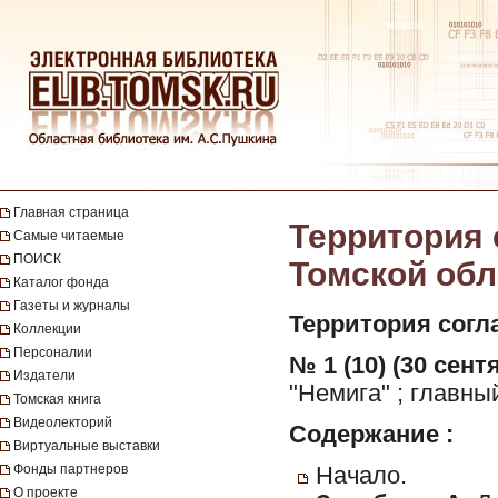
Главная страница
Территория 
Самые читаемые
ПОИСК
Томской обла
Каталог фонда
Газеты и журналы
Территория согл
Коллекции
Персоналии
№ 1 (10) (30 сент
Издатели
"Немига" ; главны
Томская книга
Видеолекторий
Содержание :
Виртуальные выставки
Фонды партнеров
Начало.
О проекте