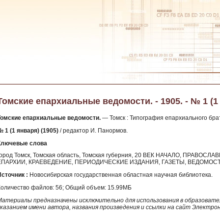
Томские епархиальные ведомости. - 1905. - № 1 (1
Томские епархиальные ведомости.
— Томск : Типография епархиального брат
 1 (1 января) (1905)
/ редактор И. Панормов.
Ключевые слова
город Томск, Томская область, Томская губерния, 20 ВЕК НАЧАЛО, ПРАВО
ЕПАРХИИ, КРАЕВЕДЕНИЕ, ПЕРИОДИЧЕСКИЕ ИЗДАНИЯ, ГАЗЕТЫ, ВЕДОМОС
Источник :
Новосибирская государственная областная научная библиотека.
Количество файлов: 56; Общий объем: 15.99МБ
Материалы предназначены исключительно для использования в образовател
указанием имени автора, названия произведения и ссылки на сайт Электро