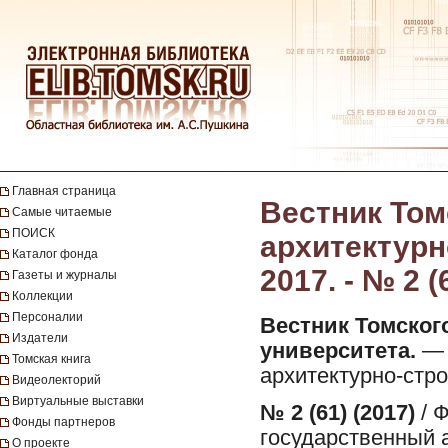
Главная страница
Вестник Том
Самые читаемые
ПОИСК
архитектурн
Каталог фонда
2017. - № 2 (
Газеты и журналы
Коллекции
Персоналии
Вестник Томског
Издатели
университета.
— 
Томская книга
архитектурно-стро
Видеолекторий
Виртуальные выставки
№ 2 (61) (2017)
/ 
Фонды партнеров
государственный 
О проекте