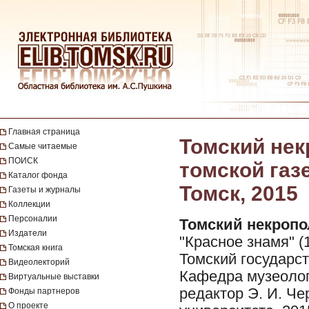
Главная страница
Томский нек
Самые читаемые
ПОИСК
томской газе
Каталог фонда
Томск, 2015
Газеты и журналы
Коллекции
Персоналии
Томский некропо
Издатели
"Красное знамя" 
Томская книга
Томский государст
Видеолекторий
Кафедра музеологи
Виртуальные выставки
редактор Э. И. Че
Фонды партнеров
О проекте