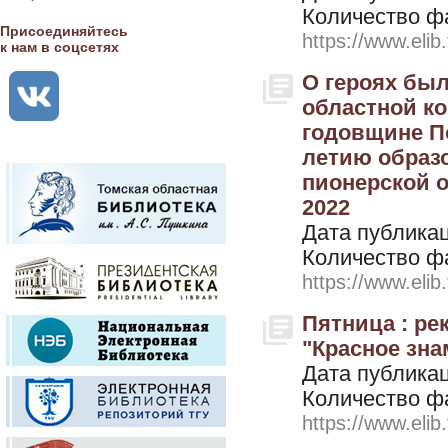
Количество ф
Присоединяйтесь
https://www.elib
к нам в соцсетях
О героях был
областной к
годовщине П
летию образ
пионерской ор
2022
Дата публикац
Количество ф
https://www.elib
Пятница : р
"Красное знам
Дата публикац
Количество ф
https://www.elib