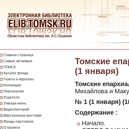
Главная страница
Томские епа
Самые читаемые
ПОИСК
(1 января)
Каталог фонда
Газеты и журналы
Томские епархиа
Коллекции
Михайлова и Макуш
Персоналии
Издатели
№ 1 (1 января) (1
Томская книга
Видеолекторий
Содержание :
Виртуальные выставки
Фонды партнеров
Начало.
О проекте