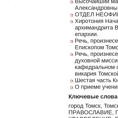
Высочайший ман
Александровны 2
ОТДЕЛ НЕОФИ
Хиротония Нача
архимандрита В
епархии.
Речь, произнес
Епископом Томс
Речь, произнесе
духовной мисс
кафедральном с
викария Томско
Шестая часть К
О приеме учени
Ключевые слова
город Томск, Томс
ПРАВОСЛАВИЕ, 