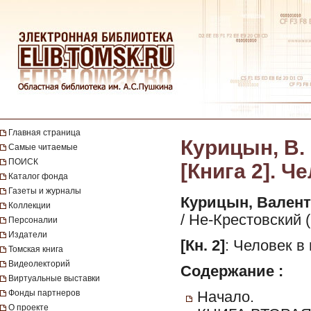
Главная страница
Курицын, В. 
Самые читаемые
ПОИСК
[Книга 2]. Ч
Каталог фонда
Газеты и журналы
Курицын, Вален
Коллекции
/ Не-Крестовский 
Персоналии
Издатели
[Кн. 2]
: Человек в 
Томская книга
Видеолекторий
Содержание :
Виртуальные выставки
Фонды партнеров
Начало.
О проекте