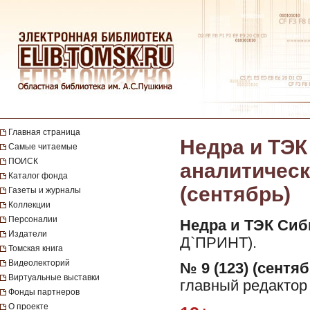
Главная страница
Недра и ТЭК
Самые читаемые
ПОИСК
аналитически
Каталог фонда
(сентябрь)
Газеты и журналы
Коллекции
Персоналии
Недра и ТЭК Сиб
Издатели
Д`ПРИНТ).
Томская книга
Видеолекторий
№ 9 (123) (сентяб
Виртуальные выставки
главный редактор 
Фонды партнеров
О проекте