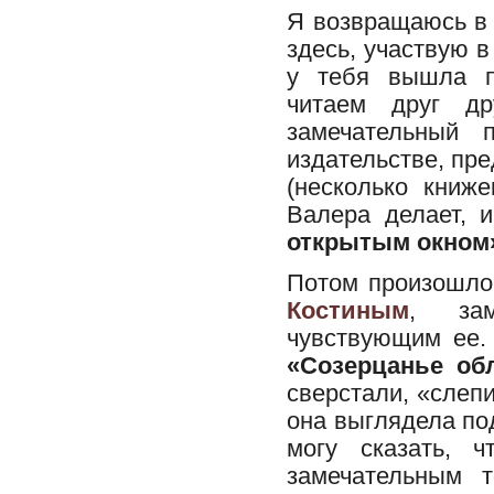
Я возвращаюсь в 
здесь, участвую в
у тебя вышла п
читаем друг д
замечательный 
издательстве, пре
(несколько книж
Валера делает, 
открытым окном
Потом произошло
Костиным
, зам
чувствующим ее.
«Созерцанье об
сверстали, «слеп
она выглядела по
могу сказать, 
замечательным 