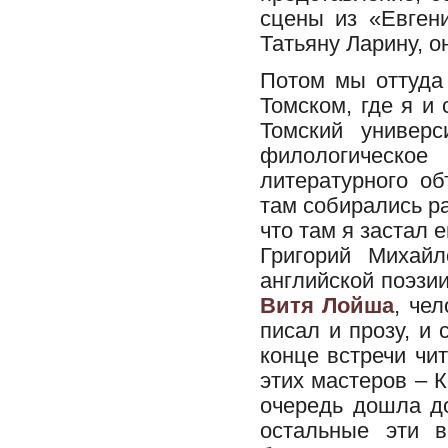
сцены из «Евген
Татьяну Ларину, о
Потом мы оттуда
Томском, где я и
Томский универс
филологическо
литературного о
там собирались ра
что там я застал 
Григорий Михай
английской поэзии
Витя Лойша
, че
писал и прозу, и
конце встречи чит
этих мастеров – 
очередь дошла до
остальные эти в