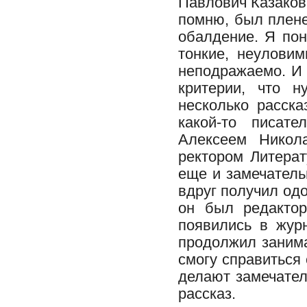
Павлович Казаков.
помню, был плене
обалдение. Я пон
тонкие, неулови
неподражаемо. И 
критерии, что н
несколько расск
какой-то писате
Алексеем Никол
ректором Литерат
еще и замечатель
вдруг получил од
он был редактор
появились в жур
продолжил занима
смогу справиться
делают замечател
рассказ.