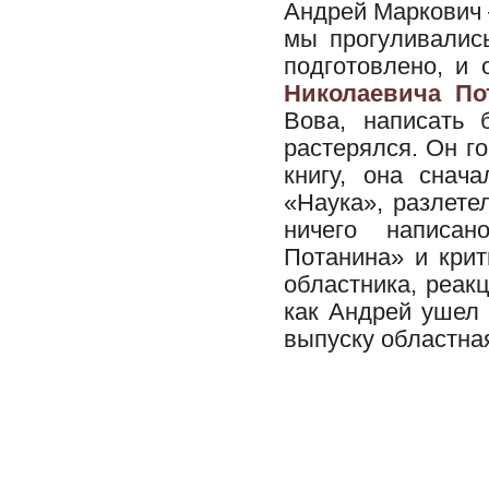
Андрей Маркович 
мы прогуливалис
подготовлено, и
Николаевича По
Вова, написать 
растерялся. Он г
книгу, она снач
«Наука», разлете
ничего написан
Потанина» и крит
областника, реак
как Андрей ушел 
выпуску областна