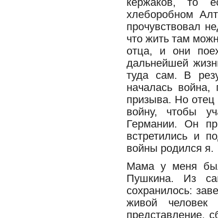
кержаков, то е
хлеборобном Алт
прочувствовал не
что жить там мож
отца, и они пое
дальнейшей жизн
туда сам. В рез
началась война,
призыва. Но отец
войну, чтобы уч
Германии. Он пр
встретились и п
войны родился я.
Мама у меня был
Пушкина. Из са
сохранилось: зав
живой человек 
представление, с