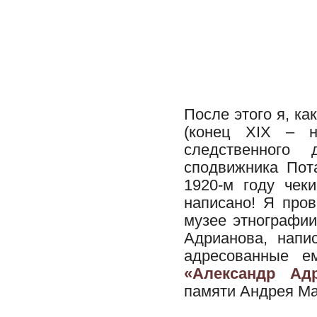
После этого я, ка
(конец XIX – н
следственного
сподвижника Пот
1920-м году чек
написано! Я пров
музее этнографии
Адрианова, напи
адресованные е
«Александр Ад
памяти Андрея Ма