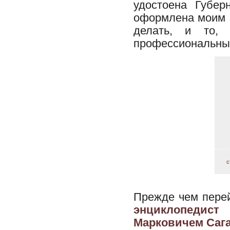
удостоена Губер
оформлена моим с
делать, и то,
профессиональных
с
Прежде чем перей
энциклопедист
Марковичем Саг