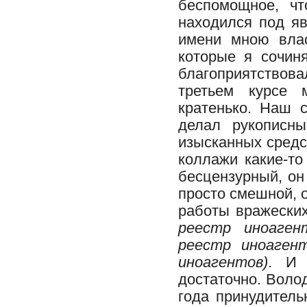
беспомощное, ч
находился под я
имени мною влас
которые я сочин
благоприятствов
третьем курсе 
кратенько. Наш 
делал рукописны
изысканных средст
коллажи какие-то
бесцензурный, он
просто смешной, 
работы вражеских
реестр иноаген
реестр иноагент
иноагентов)
. И 
достаточно. Воло
года принудитель