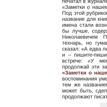
печатал в журнал
«Заметки о нашем
Под этой рубрико
название для кни
имена стали возн
бы лучше, содер
Николаевичем П
технарь, но гум
сказал: «А едва л
и – пишите-пиши
встрече: «У ме
продолжай эти за
«Заметки о наш
воспоминания уме
тем же название
может быть, сдел
продолжают писат