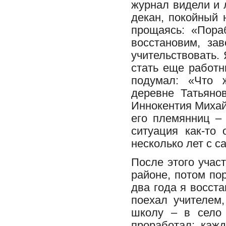
журнал видели и 
декан, покойный 
прощаясь: «Пора
восстановим, за
учительствовать. 
стать еще работн
подумал: «Что 
деревне Татьяно
Иннокентия Михай
его племянниц –
ситуация как-то
несколько лет с с
После этого учас
районе, потом по
два года я восст
поехал учителем
школу – в село 
проработал: каж