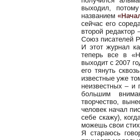
получился альма
выходил, потом
названием
«Нача
сейчас его соред
второй редактор
Союз писателей Ро
И этот журнал к
теперь все в «Н
выходит с 2007 го
его тянуть сквоз
известные уже то
неизвестных – и 
большим внима
творчество, выне
человек начал пис
себе скажу), ког
можешь свои стихи
Я стараюсь гово