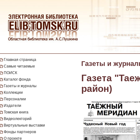
Главная страница
Газеты и журна
Самые читаемые
ПОИСК
Газета "Тае
Каталог фонда
район)
Газеты и журналы
Коллекции
Персоналии
Издатели
Томская книга
Видеолекторий
Виртуальные выставки
Фонды партнеров
О проекте