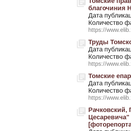
Томские прав
благочиния Но
Дата публикац
Количество ф
https://www.elib
Труды Томско
Дата публикац
Количество ф
https://www.elib
Томские епарх
Дата публикац
Количество ф
https://www.elib
Рачковский,
Цесаревича" 
[фоторепортаж