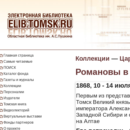
Главная страница
Коллекции
—
Цар
Самые читаемые
ПОИСК
Романовы в 
Каталог фонда
Газеты и журналы
1868, 10 - 14 июл
Коллекции
Персоналии
Первым из представ
Издатели
Томск Великий княз
Томская книга
императора Александ
Видеолекторий
Западной Сибири и 
Виртуальные выставки
на Алтае
Фонды партнеров
О проекте