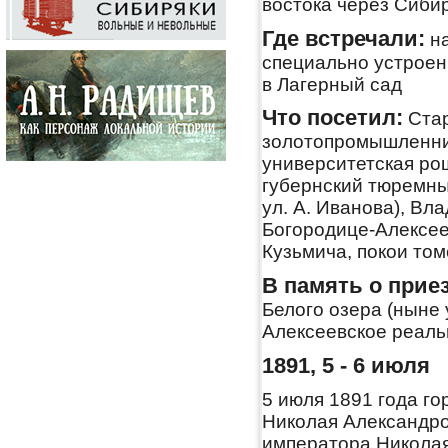
востока через Сиби
Где встречали:
на
специально устроен
в Лагерный сад
Что посетил:
Стар
золотопромышленник
университетская рощ
губернский тюремны
ул. А. Иванова), В
Богородице-Алексее
Кузьмича, покои том
В память о прие
Белого озера (ныне 
Алексеевское реал
1891, 5 - 6 июля
5 июля 1891 года г
Николая Александро
императора Николая 