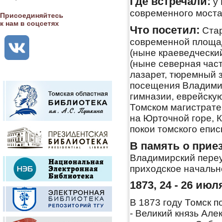
Где встречали:
у 
современного моста
Присоединяйтесь
к нам в соцсетях
Что посетил:
Стар
современной площа
(ныне краеведческий
(ныне северная час
лазарет, тюремный з
посещения Владимир
гимназии, еврейскую
Томском магистрате
на Юрточной горе, К
покои томского епис
В память о прие
Владимирский переу
приходское началь
1873, 24 - 26 июл
В 1873 году Томск 
- Великий князь Ал