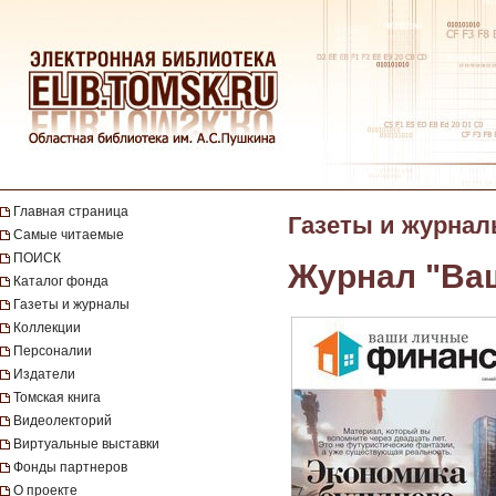
Главная страница
Газеты и журна
Самые читаемые
ПОИСК
Журнал "Ва
Каталог фонда
Газеты и журналы
Коллекции
Персоналии
Издатели
Томская книга
Видеолекторий
Виртуальные выставки
Фонды партнеров
О проекте