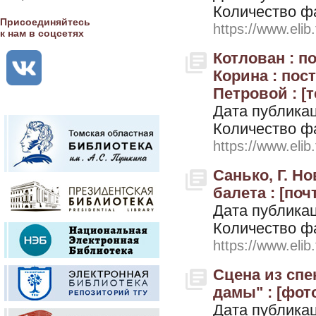
Количество ф
Присоединяйтесь
https://www.elib
к нам в соцсетях
Котлован : п
Корина : пос
Петровой : [
Дата публикац
Количество ф
https://www.elib
Санько, Г. Н
балета : [поч
Дата публикац
Количество ф
https://www.elib
Сцена из спе
дамы" : [фото
Дата публикац