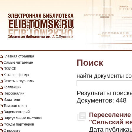
Главная страница
Поиск
Самые читаемые
ПОИСК
найти документы со
Каталог фонда
Газеты и журналы
Коллекции
Результаты поиска
Персоналии
Документов: 448
Издатели
Томская книга
Видеолекторий
Переселение 
Виртуальные выставки
"Сельский ве
Фонды партнеров
Дата публикац
О проекте