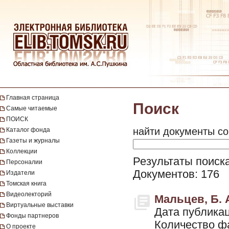
Главная страница
Поиск
Самые читаемые
ПОИСК
найти документы со
Каталог фонда
Газеты и журналы
Коллекции
Результаты поиска
Персоналии
Документов: 176
Издатели
Томская книга
Видеолекторий
Мальцев, Б. А
Виртуальные выставки
Дата публикац
Фонды партнеров
Количество ф
О проекте