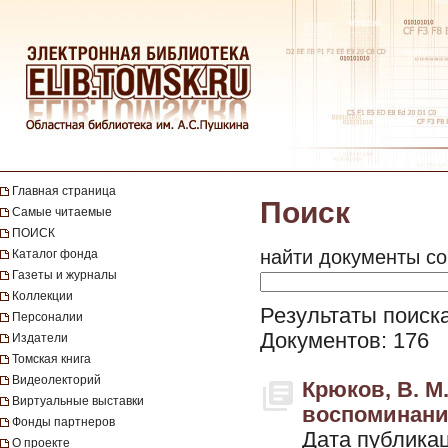
Главная страница
Поиск
Самые читаемые
ПОИСК
найти документы со
Каталог фонда
Газеты и журналы
Коллекции
Результаты поиска
Персоналии
Документов: 176
Издатели
Томская книга
Видеолекторий
Крюков, В. М
Виртуальные выставки
воспоминаний.
Фонды партнеров
Дата публикац
О проекте