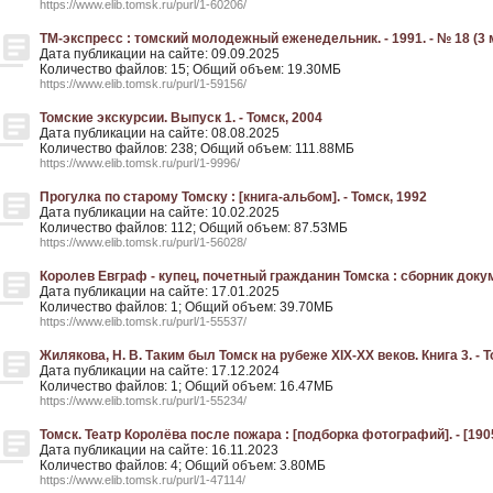
https://www.elib.tomsk.ru/purl/1-60206/
ТМ-экспресс : томский молодежный еженедельник. - 1991. - № 18 (3 
Дата публикации на сайте: 09.09.2025
Количество файлов: 15; Общий объем: 19.30МБ
https://www.elib.tomsk.ru/purl/1-59156/
Томские экскурсии. Выпуск 1. - Томск, 2004
Дата публикации на сайте: 08.08.2025
Количество файлов: 238; Общий объем: 111.88МБ
https://www.elib.tomsk.ru/purl/1-9996/
Прогулка по старому Томску : [книга-альбом]. - Томск, 1992
Дата публикации на сайте: 10.02.2025
Количество файлов: 112; Общий объем: 87.53МБ
https://www.elib.tomsk.ru/purl/1-56028/
Королев Евграф - купец, почетный гражданин Томска : сборник докум
Дата публикации на сайте: 17.01.2025
Количество файлов: 1; Общий объем: 39.70МБ
https://www.elib.tomsk.ru/purl/1-55537/
Жилякова, Н. В. Таким был Томск на рубеже XIX-XX веков. Книга 3. - Т
Дата публикации на сайте: 17.12.2024
Количество файлов: 1; Общий объем: 16.47МБ
https://www.elib.tomsk.ru/purl/1-55234/
Томск. Театр Королёва после пожара : [подборка фотографий]. - [190
Дата публикации на сайте: 16.11.2023
Количество файлов: 4; Общий объем: 3.80МБ
https://www.elib.tomsk.ru/purl/1-47114/