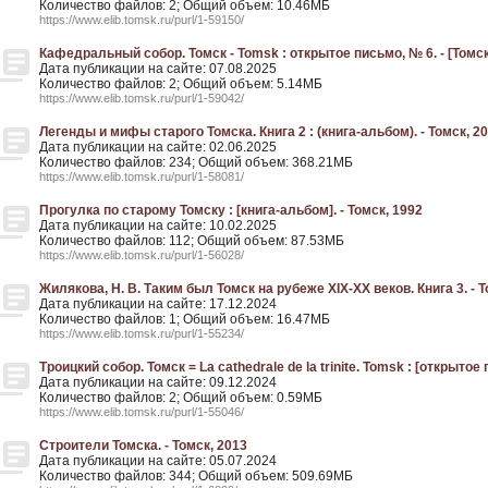
Количество файлов: 2; Общий объем: 10.46МБ
https://www.elib.tomsk.ru/purl/1-59150/
Кафедральный собор. Томск - Tomsk : открытое письмо, № 6. - [Томск
Дата публикации на сайте: 07.08.2025
Количество файлов: 2; Общий объем: 5.14МБ
https://www.elib.tomsk.ru/purl/1-59042/
Легенды и мифы старого Томска. Книга 2 : (книга-альбом). - Томск, 2
Дата публикации на сайте: 02.06.2025
Количество файлов: 234; Общий объем: 368.21МБ
https://www.elib.tomsk.ru/purl/1-58081/
Прогулка по старому Томску : [книга-альбом]. - Томск, 1992
Дата публикации на сайте: 10.02.2025
Количество файлов: 112; Общий объем: 87.53МБ
https://www.elib.tomsk.ru/purl/1-56028/
Жилякова, Н. В. Таким был Томск на рубеже XIX-XX веков. Книга 3. - Т
Дата публикации на сайте: 17.12.2024
Количество файлов: 1; Общий объем: 16.47МБ
https://www.elib.tomsk.ru/purl/1-55234/
Троицкий собор. Томск = La cathedrale de la trinite. Tomsk : [открытое
Дата публикации на сайте: 09.12.2024
Количество файлов: 2; Общий объем: 0.59МБ
https://www.elib.tomsk.ru/purl/1-55046/
Строители Томска. - Томск, 2013
Дата публикации на сайте: 05.07.2024
Количество файлов: 344; Общий объем: 509.69МБ