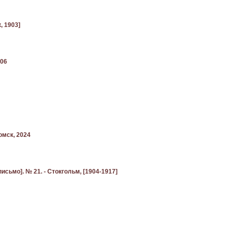
, 1903]
006
омск, 2024
 письмо]. № 21. - Стокгольм, [1904-1917]