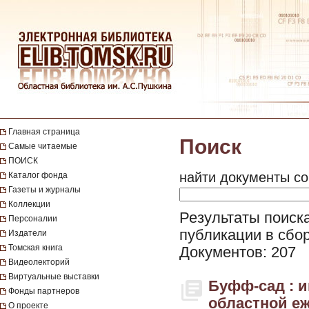
Главная страница
Поиск
Самые читаемые
ПОИСК
найти документы со
Каталог фонда
Газеты и журналы
Коллекции
Результаты поиска
Персоналии
публикации в сбор
Издатели
Томская книга
Документов: 207
Видеолекторий
Виртуальные выставки
Буфф-сад : 
Фонды партнеров
областной еж
О проекте