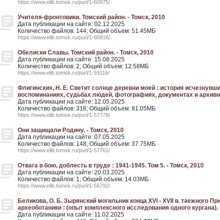
https://www.elib.tomsk.ru/purl/1-60975/
Учителя-фронтовики. Томский район. - Томск, 2010
Дата публикации на сайте: 02.12.2025
Количество файлов: 144; Общий объем: 51.45МБ
https://www.elib.tomsk.ru/purl/1-60816/
Обелиски Славы. Томский район. - Томск, 2010
Дата публикации на сайте: 15.08.2025
Количество файлов: 2; Общий объем: 12.58МБ
https://www.elib.tomsk.ru/purl/1-59116/
Флигинских, Н. Е. Светит солнце деревни моей : история исчезнув
воспоминаниях, судьбах людей, фотографиях, документах и архивны
Дата публикации на сайте: 12.05.2025
Количество файлов: 318; Общий объем: 81.05МБ
https://www.elib.tomsk.ru/purl/1-57778/
Они защищали Родину. - Томск, 2010
Дата публикации на сайте: 07.05.2025
Количество файлов: 148; Общий объем: 37.75МБ
https://www.elib.tomsk.ru/purl/1-57761/
Отвага в бою, доблесть в труде : 1941-1945. Том 5. - Томск, 2010
Дата публикации на сайте: 20.03.2025
Количество файлов: 1; Общий объем: 14.03МБ
https://www.elib.tomsk.ru/purl/1-56792/
Беликова, О. Б. Зырянский могильник конца XVI - XVII в. таежного П
археоботаники : (опыт комплексного исследования одного кургана). 
Дата публикации на сайте: 11.02.2025