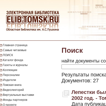
Главная страница
Поиск
Самые читаемые
ПОИСК
найти документы со
Каталог фонда
Газеты и журналы
Коллекции
Результаты поиска 
Персоналии
Документов: 27
Издатели
Томская книга
Видеолекторий
Лепестки был
Виртуальные выставки
2002 год. - То
Фонды партнеров
Дата публикац
О проекте