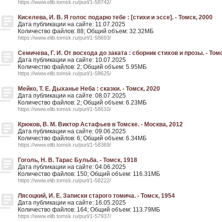
https://www.elib.tomsk.ru/purl/1-58742/
Киселева, И. В. Я голос подарю тебе : [стихи и эссе]. - Томск, 2000
Дата публикации на сайте: 11.07.2025
Количество файлов: 88; Общий объем: 32.32МБ
https://www.elib.tomsk.ru/purl/1-58693/
Семичева, Г. И. От восхода до заката : сборник стихов и прозы. - Том
Дата публикации на сайте: 10.07.2025
Количество файлов: 2; Общий объем: 5.95МБ
https://www.elib.tomsk.ru/purl/1-58625/
Мейко, Т. Е. Дыханье Неба : сказки. - Томск, 2020
Дата публикации на сайте: 08.07.2025
Количество файлов: 2; Общий объем: 6.23МБ
https://www.elib.tomsk.ru/purl/1-58610/
Крюков, В. М. Виктор Астафьев в Томске. - Москва, 2012
Дата публикации на сайте: 09.06.2025
Количество файлов: 6; Общий объем: 6.34МБ
https://www.elib.tomsk.ru/purl/1-58369/
Гоголь, Н. В. Тарас Бульба. - Томск, 1918
Дата публикации на сайте: 04.06.2025
Количество файлов: 150; Общий объем: 116.31МБ
https://www.elib.tomsk.ru/purl/1-58222/
Лясоцкий, И. Е. Записки старого томича. - Томск, 1954
Дата публикации на сайте: 16.05.2025
Количество файлов: 164; Общий объем: 113.79МБ
https://www.elib.tomsk.ru/purl/1-57937/