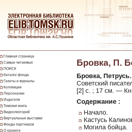
Главная страница
Бровка, П. Б
Самые читаемые
ПОИСК
Бровка, Петрусь.
Каталог фонда
Газеты и журналы
Советский писател
Коллекции
[2] с. ; 17 см. — К
Персоналии
Издатели
Содержание :
Томская книга
Начало.
Видеолекторий
Виртуальные выставки
Кастусь Калино
Фонды партнеров
Могила бойца.
О проекте