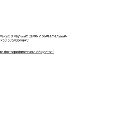
ьных и научных целях с обязательным
нной библиотеки.
ого фотографического общества"