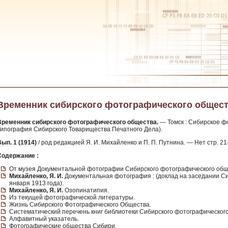
Временник сибирского фотографического общества.
Временник сибирского фотографического общества.
— Томск : Сибирское фо
Типография Сибирского Товарищества Печатного Дела).
ып. 1 (1914)
/ род редакцией Я. И. Михайленко и П. П. Путнина. — Нет стр. 2
Содержание :
От музея Документальной фотографии Сибирского фотографического общ
Михайленко, Я. И.
Документальная фотография : (доклад на заседании С
января 1913 года).
Михайленко, Я. И.
Озопинатипия.
Из текущей фотографической литературы.
Жизнь Сибирского Фотографического Общества.
Систематический перечень книг библиотеки Сибирского фотографического 
Алфавитный указатель.
Фотографические общества Сибири.