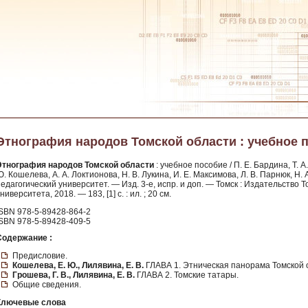
Этнография народов Томской области : учебное по
Этнография народов Томской области
: учебное пособие / П. Е. Бардина, Т. А.
. Кошелева, А. А. Локтионова, Н. В. Лукина, И. Е. Максимова, Л. В. Парнюк, Н.
едагогический университет. — Изд. 3-е, испр. и доп. — Томск : Издательство 
ниверситета, 2018. — 183, [1] с. : ил. ; 20 см.
ISBN 978-5-89428-864-2
ISBN 978-5-89428-409-5
Содержание :
Предисловие.
Кошелева, Е. Ю., Лилявина, Е. В.
ГЛАВА 1. Этническая панорама Томской 
Грошева, Г. В., Лилявина, Е. В.
ГЛАВА 2. Томские татары.
Общие сведения.
Ключевые слова