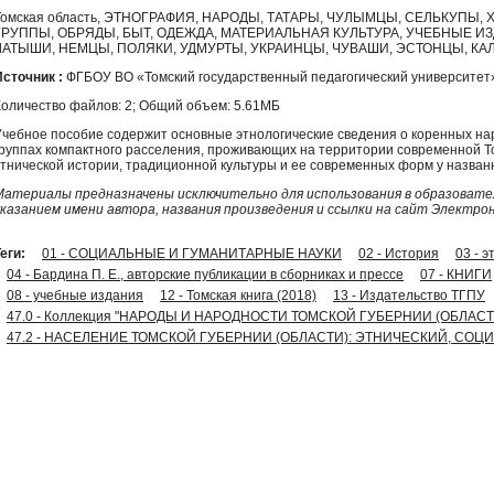
Томская область, ЭТНОГРАФИЯ, НАРОДЫ, ТАТАРЫ, ЧУЛЫМЦЫ, СЕЛЬКУПЫ,
ГРУППЫ, ОБРЯДЫ, БЫТ, ОДЕЖДА, МАТЕРИАЛЬНАЯ КУЛЬТУРА, УЧЕБНЫЕ И
ЛАТЫШИ, НЕМЦЫ, ПОЛЯКИ, УДМУРТЫ, УКРАИНЦЫ, ЧУВАШИ, ЭСТОНЦЫ, К
Источник :
ФГБОУ ВО «Томский государственный педагогический университет
Количество файлов: 2; Общий объем: 5.61МБ
Учебное пособие содержит основные этнологические сведения о коренных нар
группах компактного расселения, проживающих на территории современной Т
этнической истории, традиционной культуры и ее современных форм у назван
Материалы предназначены исключительно для использования в образовател
указанием имени автора, названия произведения и ссылки на сайт Электро
еги:
01 - СОЦИАЛЬНЫЕ И ГУМАНИТАРНЫЕ НАУКИ
02 - История
03 - 
04 - Бардина П. Е., авторские публикации в сборниках и прессе
07 - КНИГИ
08 - учебные издания
12 - Томская книга (2018)
13 - Издательство ТГПУ
47.0 - Коллекция "НАРОДЫ И НАРОДНОСТИ ТОМСКОЙ ГУБЕРНИИ (ОБЛАС
47.2 - НАСЕЛЕНИЕ ТОМСКОЙ ГУБЕРНИИ (ОБЛАСТИ): ЭТНИЧЕСКИЙ, С