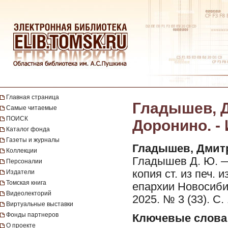
Главная страница
Гладышев, Д
Самые читаемые
ПОИСК
Доронино. -
Каталог фонда
Газеты и журналы
Гладышев, Дмит
Коллекции
Гладышев Д. Ю. — 
Персоналии
копия ст. из печ.
Издатели
Томская книга
епархии Новосиби
Видеолекторий
2025. № 3 (33). С. 
Виртуальные выставки
Фонды партнеров
Ключевые слова
О проекте