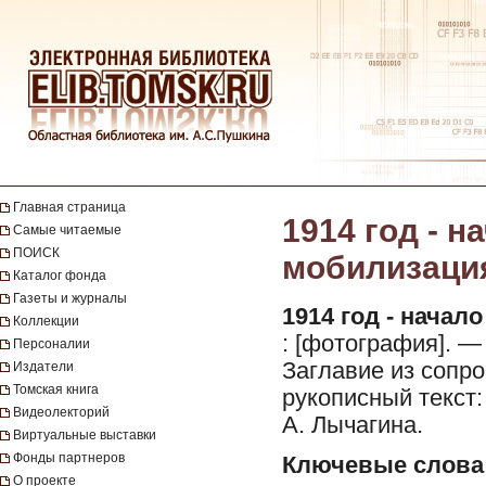
Главная страница
1914 год - 
Самые читаемые
ПОИСК
мобилизация 
Каталог фонда
Газеты и журналы
1914 год - нача
Коллекции
: [фотография]. — 
Персоналии
Заглавие из сопр
Издатели
Томская книга
рукописный текст:
Видеолекторий
А. Лычагина.
Виртуальные выставки
Фонды партнеров
Ключевые слова
О проекте