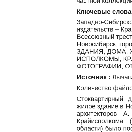
частной коллекции
Ключевые слова
Западно-Сибирско
издательств – Кра
Всесоюзный трест
Новосибирск, гор
ЗДАНИЯ, ДОМА,
ИСПОЛКОМЫ, К
ФОТОГРАФИИ, ОТ
Источник :
Лычаги
Количество файло
Стоквартирный д
жилое здание в Но
архитекторов А
Крайисполкома 
области) было пос