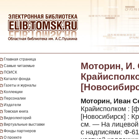
Главная страница
Моторин, И. 
Самые читаемые
ПОИСК
Крайисполком
Каталог фонда
[Новосибирс
Газеты и журналы
Коллекции
Персоналии
Моторин, Иван С
Издатели
Крайисполком : [
Томская книга
[Новосибирск] : Кр
Видеолекторий
см. — На лицевой
Виртуальные выставки
с надписями: Ф-61
Фонды партнеров
О проекте