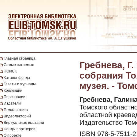
Главная страница
Гребнева, Г.
Самые читаемые
ПОИСК
собрания То
Каталог фонда
музея. - Том
Газеты и журналы
Коллекции
Персоналии
Гребнева, Галин
Издатели
Томского областно
Томская книга
областной краевед
Видеолекторий
Издательство Томск
Виртуальные выставки
Фонды партнеров
ISBN 978-5-7511-2
О проекте