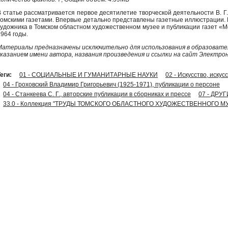
В статье рассматривается первое десятилетие творческой деятельности В. Г. 
томскими газетами. Впервые детально представлены газетные иллюстрации.
художника в Томском областном художественном музее и публикации газет «
1964 годы.
Материалы предназначены исключительно для использования в образовател
указанием имени автора, названия произведения и ссылки на сайт Электро
еги:
01 - СОЦИАЛЬНЫЕ И ГУМАНИТАРНЫЕ НАУКИ
02 - Искусство, иску
04 - Гроховский Владимир Григорьевич (1925-1971), публикации о персоне
04 - Станкеева С. Г., авторские публикации в сборниках и прессе
07 - ДР
33.0 - Коллекция "ТРУДЫ ТОМСКОГО ОБЛАСТНОГО ХУДОЖЕСТВЕННОГО М