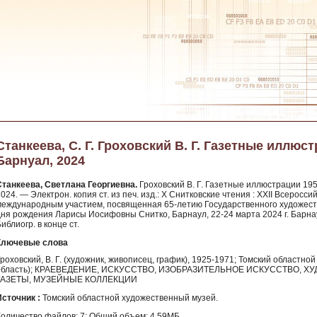
Станкеева, С. Г. Гроховский В. Г. Газетные иллюст
Барнуал, 2024
Станкеева, Светлана Георгиевна.
Гроховский В. Г. Газетные иллюстрации 1953
024. — Электрон. копия ст. из печ. изд.: X Снитковские чтения : XXII Всерос
международным участием, посвященная 65-летию Государственного художеств
дня рождения Ларисы Иосифовны Снитко, Барнаул, 22-24 марта 2024 г. Барнаул
иблиогр. в конце ст.
Ключевые слова
роховский, В. Г. (художник, живописец, график), 1925-1971; Томский областно
область); КРАЕВЕДЕНИЕ, ИСКУССТВО, ИЗОБРАЗИТЕЛЬНОЕ ИСКУССТВО, Х
ГАЗЕТЫ, МУЗЕЙНЫЕ КОЛЛЕКЦИИ
Источник :
Томский областной художественный музей.
Количество файлов: 7; Общий объем: 4.59МБ