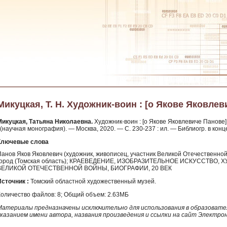
Микуцкая, Т. Н. Художник-воин : [о Якове Яковлев
Микуцкая, Татьяна Николаевна.
Художник-воин : [о Якове Яковлевиче Панове] 
 (научная монография). — Москва, 2020. — С. 230-237 : ил. — Библиогр. в конце
Ключевые слова
Панов Яков Яковлевич (художник, живописец, участник Великой Отечественной 
город (Томская область); КРАЕВЕДЕНИЕ, ИЗОБРАЗИТЕЛЬНОЕ ИСКУССТВО
ВЕЛИКОЙ ОТЕЧЕСТВЕННОЙ ВОЙНЫ, БИОГРАФИИ, 20 ВЕК
Источник :
Томский областной художественный музей.
Количество файлов: 8; Общий объем: 2.63МБ
Материалы предназначены исключительно для использования в образовател
указанием имени автора, названия произведения и ссылки на сайт Электро