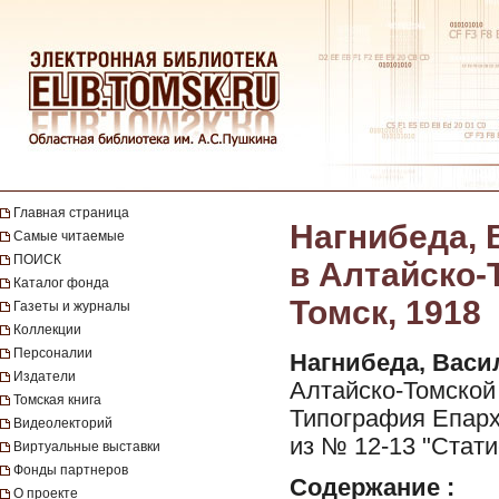
Главная страница
Нагнибеда, 
Самые читаемые
ПОИСК
в Алтайско-Т
Каталог фонда
Томск, 1918
Газеты и журналы
Коллекции
Персоналии
Нагнибеда, Васи
Издатели
Алтайско-Томской 
Томская книга
Типография Епархи
Видеолекторий
из № 12-13 "Стат
Виртуальные выставки
Фонды партнеров
Содержание :
О проекте