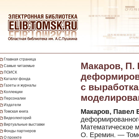
Главная страница
Макаров, П.
Самые читаемые
ПОИСК
деформирова
Каталог фонда
с выработка
Газеты и журналы
Коллекции
моделирован
Персоналии
Издатели
Макаров, Павел 
Томская книга
Видеолекторий
деформированного
Виртуальные выставки
Математическое мо
Фонды партнеров
О. Еремин. — Томс
О проекте