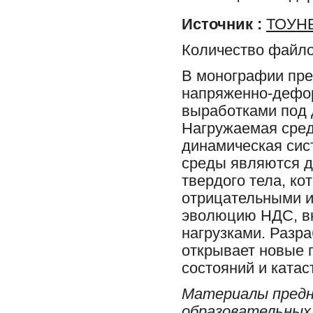
Источник :
ТОУНБ
Количество файло
В монографии пре
напряженно-дефор
выработками под 
Нагружаемая сред
динамическая си
среды являются д
твердого тела, к
отрицательными 
эволюцию НДС, в
нагрузками. Разр
открывает новые 
состояний и ката
Материалы предн
образовательных 